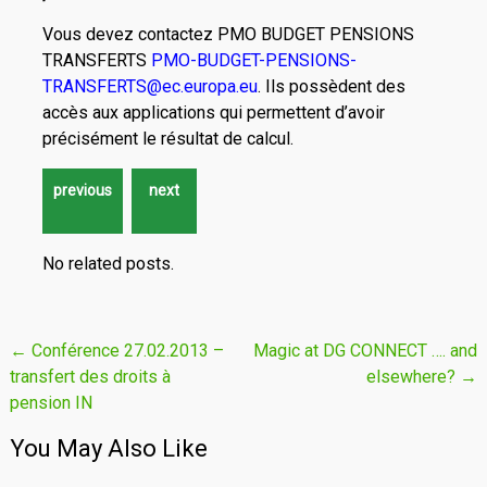
Vous devez contactez PMO BUDGET PENSIONS
TRANSFERTS
PMO-BUDGET-PENSIONS-
TRANSFERTS@ec.europa.eu
. Ils possèdent des
accès aux applications qui permettent d’avoir
précisément le résultat de calcul.
No related posts.
Post
←
Conférence 27.02.2013 –
Magic at DG CONNECT …. and
transfert des droits à
elsewhere?
→
navigation
pension IN
You May Also Like