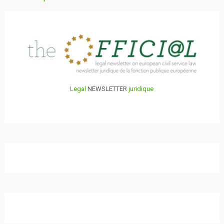
au
sein
des
articles
Legal
NEWSLETTER
juridique