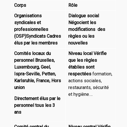
Corps
Rôle
Organisations
Dialogue social
syndicales et
Négocient les
professionnelles
modifications des
(OSP)
Syndicats
Cadres
règles
ou les
élus par les membres
nouvelles
Comités locaux du
Niveau local
Vérifie
personnel
Bruxelles,
que les règles
Luxembourg, Geel,
établies sont
Ispra-Seville, Petten,
respectées
formation,
Karlsruhle, France, Hors
actions sociales,
union
restaurants, sécurité
et hygiène….
Directement élus par le
personnel tous les 3
ans
Comité central du
Niveau central
Vérifie