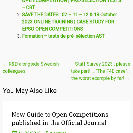
OPEN COMPETITION | PRE-SELECTION TESTS
– CBT
SAVE THE DATES : 02 – 11 – 12 & 18 October
2023 ONLINE TRAINING | CASE STUDY FOR
EPSO OPEN COMPETITIONS
Formation – tests de pré-sélection AST
Post
←
R&D alongside Swedish
Staff Survey 2023 : please
colleagues
take part! … “The F4E case”…
navigation
the worst example by far!
→
You May Also Like
New Guide to Open Competitions
published in the Official Journal