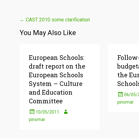
Post
←
CAST 2010 some clarification
navigation
You May Also Like
European Schools:
Follow-
draft report on the
budget
European Schools
the Eu
System – Culture
School
and Education
06/05/
Committee
pinomar
10/05/2011
pinomar