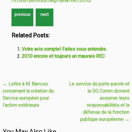
/fr/nos-services/help-desk-rec-2010/
Related Posts:
Votre avis compte! Faites vous entendre.
2010 encore et toujours un mauvais REC
Navigation
←
Lettre à M. Barroso
Le service du porte-parole et
concernant la création du
la DG Comm doivent
de
Service européen pour
assumer leurs
l'article
l’action extérieure
responsabilités et la
défense de la fonction
publique européenne
→
You May Also Like