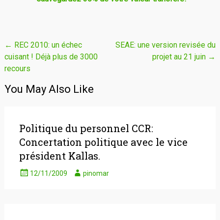
Navigation
←
REC 2010: un échec
SEAE: une version revisée du
cuisant ! Déjà plus de 3000
projet au 21 juin
→
de
recours
l'article
You May Also Like
Politique du personnel CCR:
Concertation politique avec le vice
président Kallas.
12/11/2009
pinomar