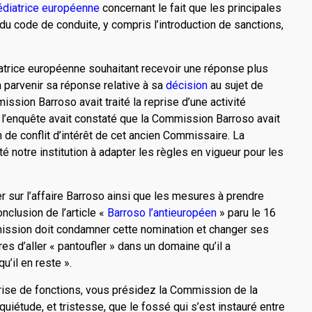
édiatrice européenne
concernant le fait que les principales
du code de conduite, y compris l’introduction de sanctions,
iatrice européenne souhaitant recevoir une réponse plus
a parvenir sa réponse relative à sa
décision
au sujet de
ssion Barro­so avait traité la reprise d’une activité
 l’enquête avait constaté que la Commission Barro­so avait
de conflit d’intérêt de cet ancien Commissaire. La
té notre institution à adapter les règles en vigueur pour les
r sur l’affaire Barroso ainsi que les mesures à prendre
nclusion de l’article «
Barroso l’antieuropéen
» paru le 16
mmission doit condamner cette nomination et changer ses
es d’aller « pantoufler » dans un domaine qu’il a
u’il en reste ».
rise de fonctions, vous présidez la Commission de la
iétude, et tristesse, que le fossé qui s’est instauré entre