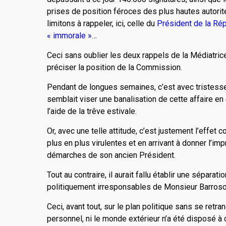
prises de position féroces des plus hautes autori
limitons à rappeler, ici, celle du
Président de la Rép
« immorale »
…
Ceci sans oublier les deux rappels de la Médiatri
préciser la position de la Com­mission.
Pendant de longues semaines, c’est avec tristess
semblait viser une banalisation de cette affaire e
l’aide de la trêve estivale.
Or, avec une telle attitude, c’est justement l’effet
plus en plus virulentes et en arri­vant à donner l’im
démarches de son ancien Président.
Tout au contraire, il aurait fallu établir une sépara
politiquement irresponsables de Monsieur Barroso 
Ceci, avant tout, sur le plan politique sans se ret
personnel, ni le monde exté­rieur n’a été disposé à