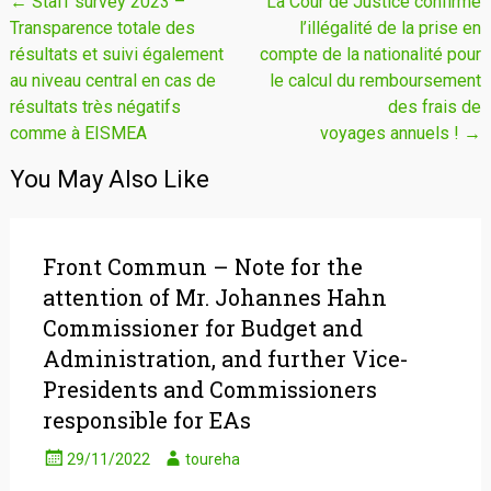
Navigation
←
Staff survey 2023 –
La Cour de Justice confirme
Transparence totale des
l’illégalité de la prise en
de
résultats et suivi également
compte de la nationalité pour
l'article
au niveau central en cas de
le calcul du remboursement
résultats très négatifs
des frais de
comme à EISMEA
voyages annuels !
→
You May Also Like
Front Commun – Note for the
attention of Mr. Johannes Hahn
Commissioner for Budget and
Administration, and further Vice-
Presidents and Commissioners
responsible for EAs
29/11/2022
toureha