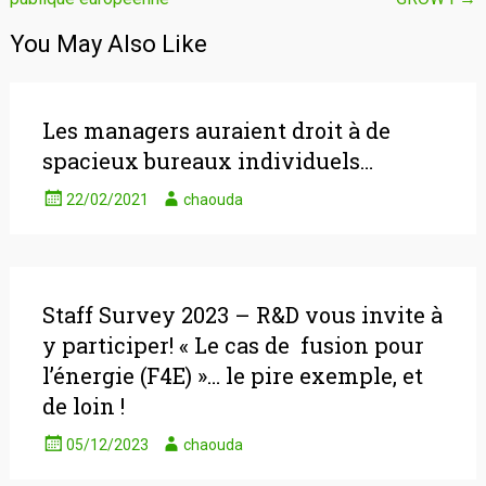
de
l'article
You May Also Like
Les managers auraient droit à de
spacieux bureaux individuels…
22/02/2021
chaouda
Staff Survey 2023 – R&D vous invite à
y participer! « Le cas de fusion pour
l’énergie (F4E) »… le pire exemple, et
de loin !
05/12/2023
chaouda