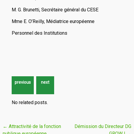
M. G. Brunetti, Secrétaire général du CESE
Mme E. O’Reilly, Médiatrice européenne
Personnel des Institutions
No related posts.
Navigation
←
Attractivité de la fonction
Démission du Directeur DG
publique européenne
GROW I
→