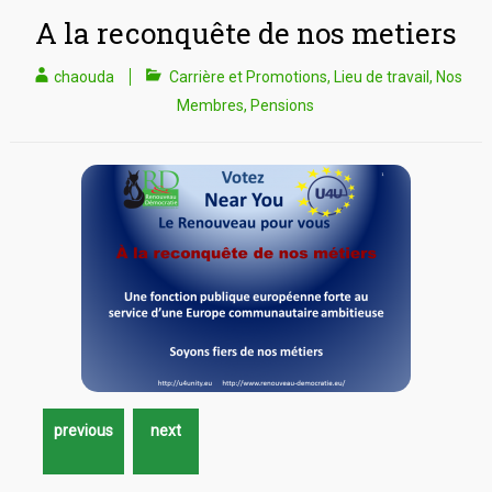
A la reconquête de nos metiers
chaouda
Carrière et Promotions
,
Lieu de travail
,
Nos
Membres
,
Pensions