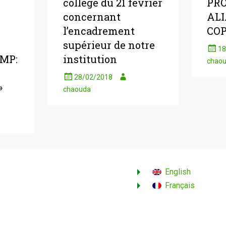
collège du 21 février
PR
concernant
ALI
l’encadrement
COP
supérieur de notre
18
OMP:
institution
chao
28/02/2018
»
chaouda
English
Français