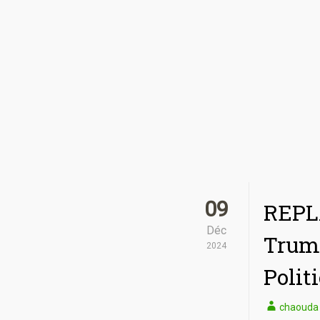
09
REPLA
Déc
Trump
2024
Polit
chaouda