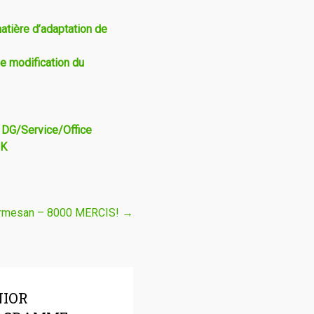
atière d’adaptation de
e modification du
e DG/Service/Office
CK
Parmesan – 8000 MERCIS!
→
NIOR