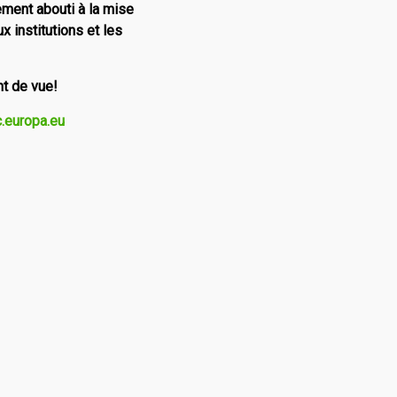
ement abouti à la mise
x institutions et les
nt de vue!
europa.eu