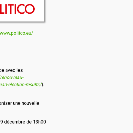
/www.politco.eu/
nce avec les
/renouveau-
an-election-results/
).
aniser une nouvelle
le 9 décembre de 13h00