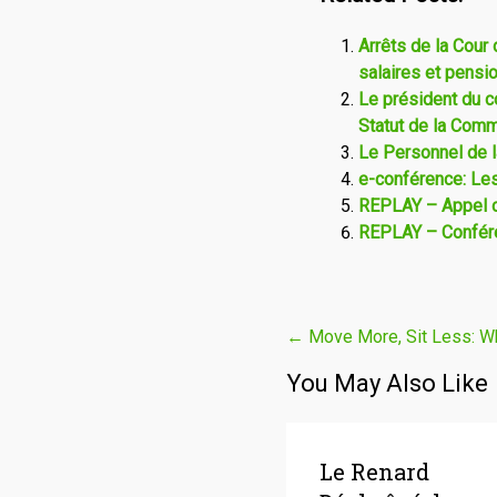
Arrêts de la Cour
salaires et pensi
Le président du c
Statut de la Com
Le Personnel de 
e-conférence: Le
REPLAY – Appel co
REPLAY – Confére
Navigation
←
Move More, Sit Less: W
de
You May Also Like
l'article
Le Renard