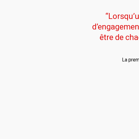
“Lorsqu’
d’engagement,
être de ch
La prem