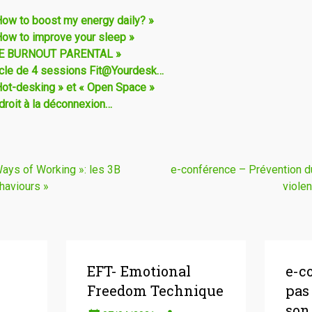
How to boost my energy daily? »
How to improve your sleep »
 LE BURNOUT PARENTAL »
ycle de 4 sessions Fit@Yourdesk…
Hot-desking » et « Open Space »
droit à la déconnexion…
ys of Working »: les 3B
e-conférence – Prévention d
ehaviours »
viole
EFT- Emotional
e-c
Freedom Technique
pas
son