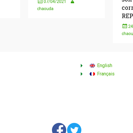
07/04/2021
cor
chaouda
RE
24
chao
English
Français