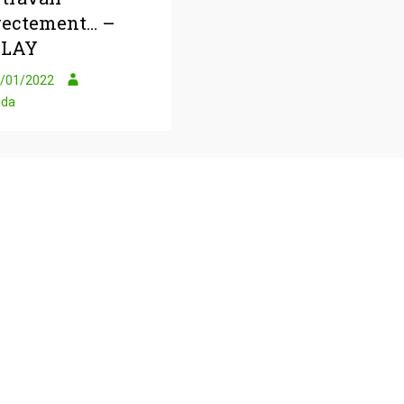
rectement… –
PLAY
/01/2022
uda