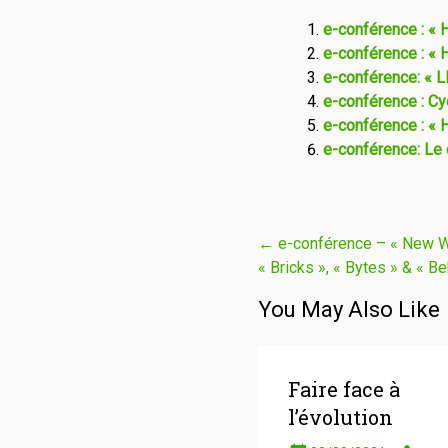
e-conférence : « 
e-conférence : « 
e-conférence: «
e-conférence : C
e-conférence : « 
e-conférence: Le 
Navigation
←
e-conférence – « New Wa
« Bricks », « Bytes » & « B
de
l'article
You May Also Like
Faire face à
l’évolution