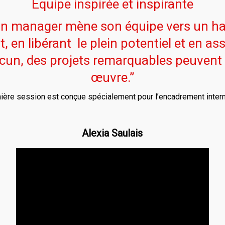
Equipe inspirée et inspirante
un manager mène son équipe vers un ha
 en libérant le plein potentiel et en ass
acun, des projets remarquables peuvent 
œuvre.”
ière session est conçue spécialement pour l’encadrement inter
Alexia Saulais