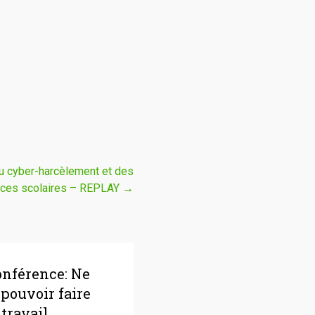
u cyber-harcèlement et des
nces scolaires – REPLAY
→
onférence: Ne
 pouvoir faire
 travail