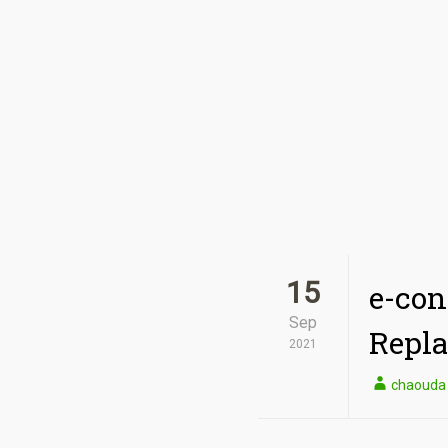
15
e-con
Sep
Repl
2021
chaouda