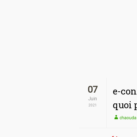
07
e-con
Juin
quoi 
2021
chaouda