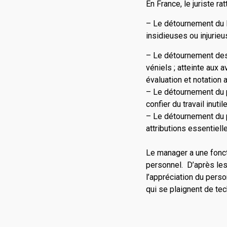
En France, le juriste r
– Le détournement du li
insidieuses ou injurie
– Le détournement des r
véniels ; atteinte aux
évaluation et notation 
– Le détournement du po
confier du travail inuti
– Le détournement du po
attributions essentiell
Le manager a une fonct
personnel. D’après les
l’appréciation du pers
qui se plaignent de te