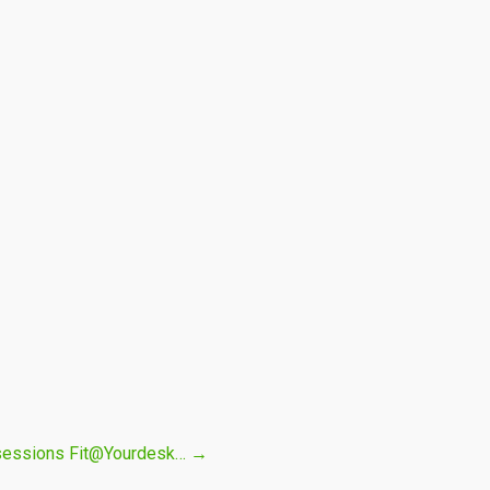
 sessions Fit@Yourdesk…
→