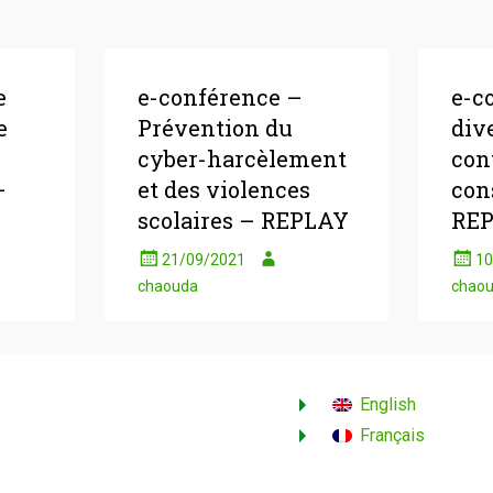
e
e-conférence –
e-c
e
Prévention du
div
cyber-harcèlement
con
–
et des violences
con
scolaires – REPLAY
RE
21/09/2021
10
chaouda
chao
English
Français