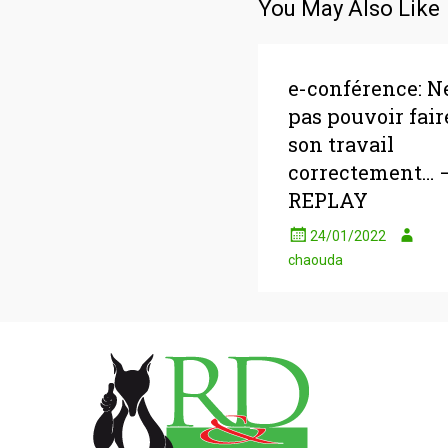
de
You May Also Like
l'article
e-conférence: N
pas pouvoir fair
son travail
correctement… 
REPLAY
24/01/2022
chaouda