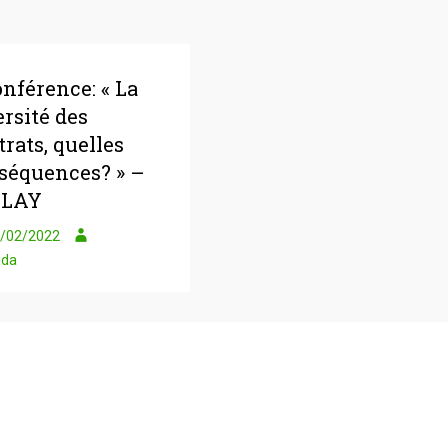
onférence: « La
ersité des
trats, quelles
séquences? » –
PLAY
/02/2022
uda