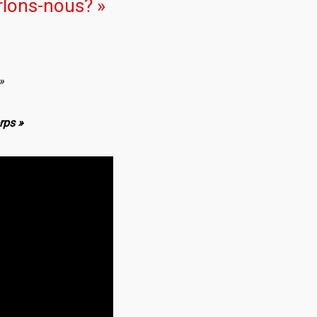
rlons-nous? »
»
rps »