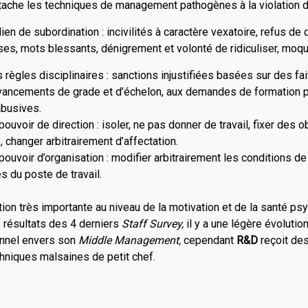
attache les techniques de management pathogènes à la violation d’
en de subordination : incivilités à caractère vexatoire, refus de
uses, mots blessants, dénigrement et volonté de ridiculiser, moqu
ègles disciplinaires : sanctions injustifiées basées sur des fai
 avancements de grade et d’échelon, aux demandes de formation p
abusives.
uvoir de direction : isoler, ne pas donner de travail, fixer des ob
le, changer arbitrairement d’affectation.
uvoir d’organisation : modifier arbitrairement les conditions de 
es du poste de travail.
ion très importante au niveau de la motivation et de la santé ps
 résultats des 4 derniers
Staff Survey,
il y a une légère évolutio
onnel envers son
Middle Management,
cependant
R&D
reçoit de
chniques malsaines de petit chef.