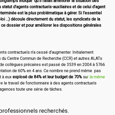
ongtemps indiqué qu’il fallait améliorer la situation des
statut d’agents contractuels-auxiliaires et de celui d’agent
éterminée est la plus problématique à gérer. Si l’essentiel
ploi …) découle directement du statut, les syndicats de la
ur ce dossier et pour améliorer les dispositions générales
nts contractuels n’a cessé d’augmenter. Initialement
ers du Centre Commun de Recherche (CCR) et autres ALATs
 de collègues précaires est passé de 3539 en 2004 à 5766
entation de 60% en 4 ans. Ce nombre ne prend même pas
t à eux
explosé de 84% et leur budget de 70%
su
r la même
e le travail de fonctionnaire à des agents contractuels
’agences toute une série de tâches.
professionnels recherchés.