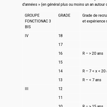
d’années » (en général plus ou moins un an autour
GROUPE
GRADE
Grade de recr
FONCTIONAC 3
et expérience 
BIS
IV
18
17
16
R – > 20 ans
15
14
R – 7 < x < 20
13
R – < 7 ans
III
12
11
10
R – > 15 ans