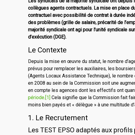
Les syndicats de la majorité syndicale ont depuis l
collègues agents contractuels. La mise en place du 
contractuel avec possibilité de contrat à durée ind
des problèmes (grille de salaire, précarité de l’em
majorité syndicale ont agi pour l’unité syndicale s
d’exécution (DGE).
Le Contexte
Depuis la mise en œuvre du statut, le nombre d’age
prévus pour remplacer les auxiliaires, les boursi
(Agents Locaux Assistance Technique), le nombre
en 2008 au sein de la Commission soit une augm
en compte les agences dont les effectifs ont quan
période
.
[1]
Cela signifie que la Commission fait fair
moins bien payés et « délègue » à une multitude d
1. Le Recrutement
Les TEST EPSO adaptés aux profils 