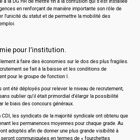
à la DG HR de mettre fin à la confusion qui s’est installée
gences en renforçant de manière importante son rôle de
er l’unicité du statut et de permettre la mobilité des
emploi.
ie pour l’institution.
lement à faire des économies sur le dos des plus fragiles.
crutement se fait à la baisse et les conditions de
t pour le groupe de fonction I.
s ont été déployés pour relever le niveau de recrutement,
ns oublier qu’il était primordial d’élargir la possibilité
ar le biais des concours généraux.
 CDI, les syndicats de la majorité syndicale ont obtenu que
prenant les permanences moyennes pour chaque grade. Au
ront adoptés afin de donner une plus grande visibilité à
 seront communiquées en termes de « fourchettes