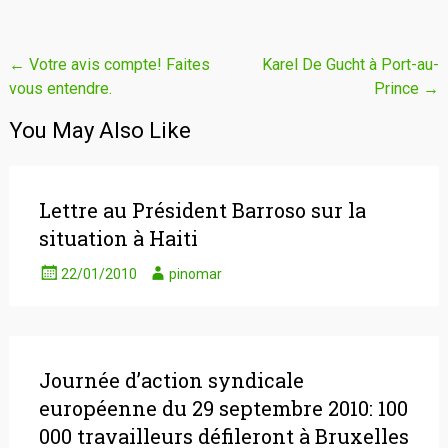
Navigation
←
Votre avis compte! Faites
Karel De Gucht à Port-au-
vous entendre.
Prince
→
de
l'article
You May Also Like
Lettre au Président Barroso sur la
situation à Haiti
22/01/2010
pinomar
Journée d’action syndicale
européenne du 29 septembre 2010: 100
000 travailleurs défileront à Bruxelles