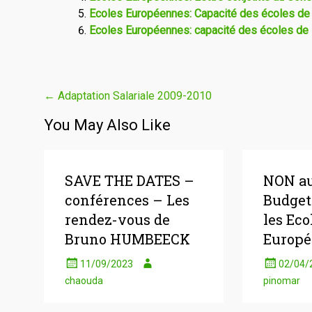
Ecoles Européennes: Capacité des écoles de
Ecoles Européennes: capacité des écoles de 
Navigation
←
Adaptation Salariale 2009-2010
de
You May Also Like
l'article
SAVE THE DATES –
NON a
conférences – Les
Budget
rendez-vous de
les Eco
Bruno HUMBEECK
Europ
11/09/2023
02/04/
chaouda
pinomar