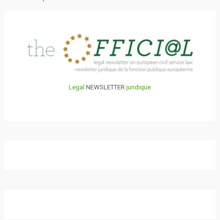
au
sein
des
articles
Legal
NEWSLETTER
juridique