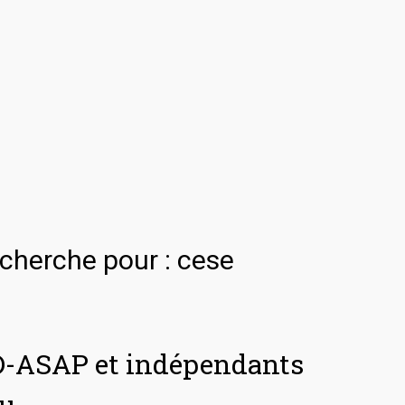
echerche pour :
cese
&D-ASAP et indépendants
au…