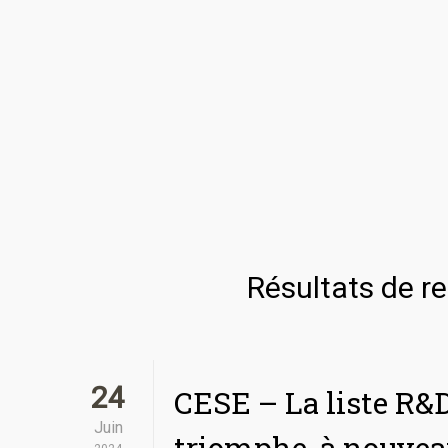
Résultats de r
24
CESE – La liste R
Juin
triomphe, à nouve