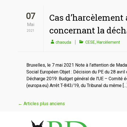
07
Cas d’harcèlement 
Mai
concernant la déch
2021
chaouda
CESE
,
Harcèlement
Bruxelles, le 7 mai 2021 Note à l’attention de M
Social Européen Objet : Décision du PE du 28 avri
Décharge 2019: Budget général de l’UE – Comité é
(europa.eu) Arrêt T-843/19, du Tribunal du même […
Navigation
←
Articles plus anciens
au
sein