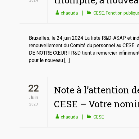
2024
chaouda
CESE
,
Fonction publiq
Bruxelles, le 24 juin 2024 La liste R&D-ASAP et in
renouvellement du Comité du personnel au CESE
DE NOTRE CŒUR ! R&D tient à remercier infiniment
pour le nouveau […]
22
Note à l’attention 
Juin
CESE – Votre nomi
2023
chaouda
CESE